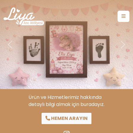
Previous
Nex
Ürün ve Hizmetlerimiz hakkında
detaylı bilgi almak için buradayız.
HEMEN ARAYIN